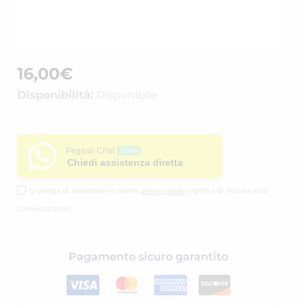
16,00
€
Disponibilità:
Disponibile
Pegaso Chat
Online
Chiedi assistenza diretta
Si prega di accettare la nostra
privacy policy
prima di iniziare una
conversazione.
Pagamento sicuro garantito