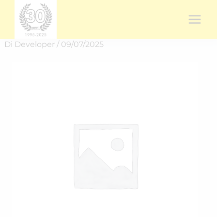
Vai
al
contenuto
Di
Developer
/
09/07/2025
Rich.
spedizione
RICH-
25272DGG1
quantità