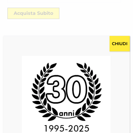
Acquista Subito
CHIUDI
Descrizione
Costi per la spedizione RICH-25272DGG1