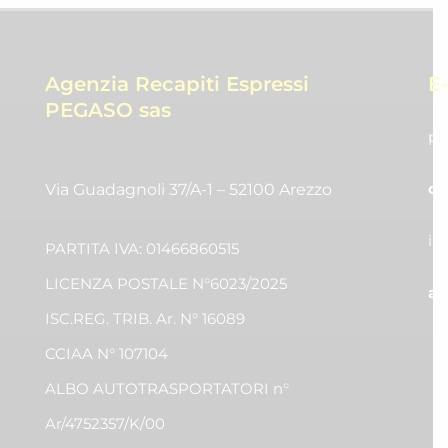
Agenzia Recapiti Espressi
E
PEGASO sas
pr
co
Via Guadagnoli 37/A-1 – 52100 Arezzo
in
PARTITA IVA: 01466860515
LICENZA POSTALE N°6023/2025
am
ISC.REG. TRIB. Ar. N° 16089
CCIAA N° 107104
ALBO AUTOTRASPORTATORI n°
Ar/4752357/K/00