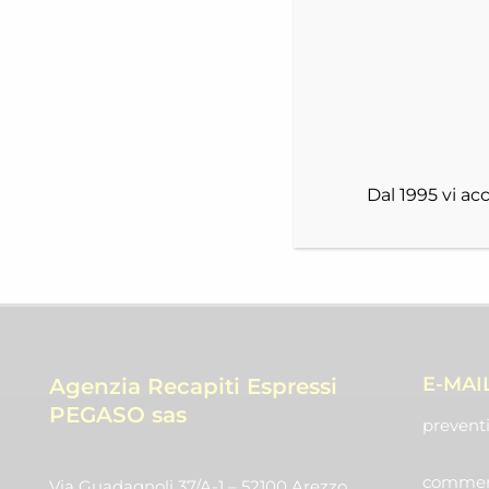
Dal 1995 vi a
E-MAI
Agenzia Recapiti Espressi
PEGASO sas
preventi
commerc
Via Guadagnoli 37/A-1 – 52100 Arezzo