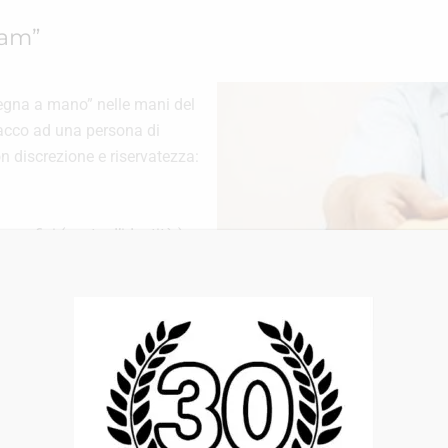
nam”
egna a mano” nelle mani del
pacco ad una persona di
n discrezione e riservatezza:
rafici ( carta d’identità ), e
a mano in ogni parte del