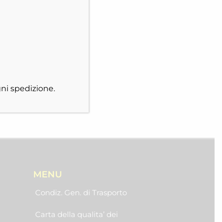
ni spedizione.
MENU
Condiz. Gen. di Trasporto
Carta della qualita’ dei