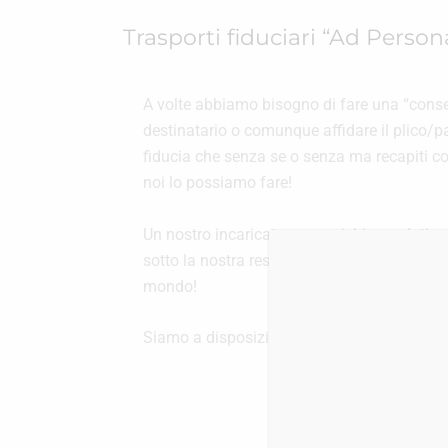
Trasporti fiduciari “Ad Perso
A volte abbiamo bisogno di fare una “cons
destinatario o comunque affidare il plico/
fiducia che senza se o senza ma recapiti co
noi lo possiamo fare!
Un nostro incaricato, comunichiamo dati anag
sotto la nostra responsabilità, consegnerà 
mondo!
Siamo a disposizione per un preventivo!