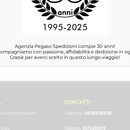
Agenzia Pegaso Spedizioni compie 30 anni!
ccompagniamo con passione, affidabilità e dedizione in og
Grazie per averci scelto in questo lungo viaggio!
L
CONTATTI
vi e informazioni
Telefono
:
0575370370
iali:
Telefono
:
0575302676