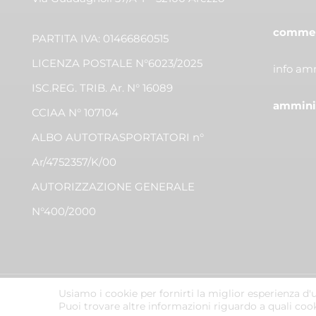
commerc
PARTITA IVA: 01466860515
LICENZA POSTALE N°6023/2025
info amm
ISC.REG. TRIB. Ar. N° 16089
amminis
CCIAA N° 107104
ALBO AUTOTRASPORTATORI n°
Ar/4752357/K/00
AUTORIZZAZIONE GENERALE
N°400/2000
Usiamo i cookie per fornirti la miglior esperienza d'
Puoi trovare altre informazioni riguardo a quali cooki