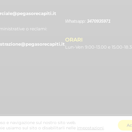
iale@pegasorecapiti.it
Whatsapp:
3470935971
inistrative o reclami:
ORARI
trazione@pegasorecapiti.it
Lun-Ven 9.00-13.00 e 15.00-18.
Copyright ©2025
PEGASO Tutti i diritti riservati. | Powered by QOOBO
uso e navigazione sul nostro sito web.
Ac
e usiamo sul sito o disabilitarli nelle
impostazioni
.